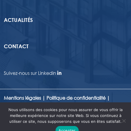
ACTUALITÉS
CONTACT
Suivez-nous sur Linkedin
Mentions légales
|
Politique de confidentialité
|
Informations réglementaires
Nous utilisons des cookies pour nous assurer de vous offrir la
meilleure expérience sur notre site Web. Si vous continuez à
©2024 Venture Real Estate. Tous droits réservés
utiliser ce site, nous supposerons que vous en êtes satisfait.
| Site réalisé par
GEDEONWEB
Accepter