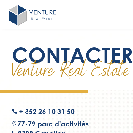
CONTACTE
Venture Real Estate
+ 352 26 10 31 50
ic
on
77-79 parc d’activités
_p
ic