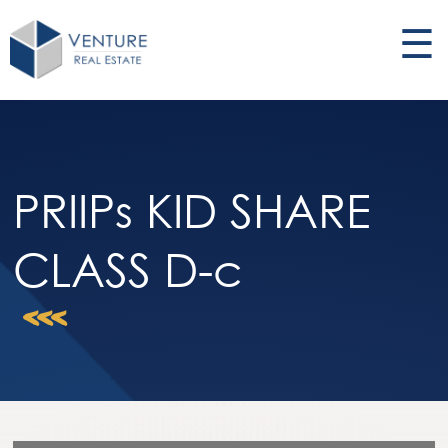
☰
PRIIPs KID SHARE
CLASS D-c
<<<